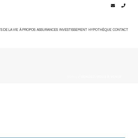
 DE LA VIE
À PROPOS
ASSURANCES
INVESTISSEMENT
HYPOTHÈQUE
CONTACT
HOME
/
RENDEZ-VOUS À VENIR