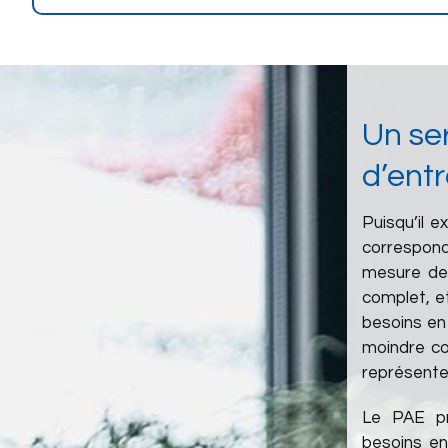
Un ser
d’entr
Puisqu’il e
correspon
mesure de 
complet, e
besoins en
moindre co
représente 
Le PAE pr
besoins en