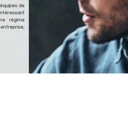
s équipes de
 intéressant
re régime
ntreprise,