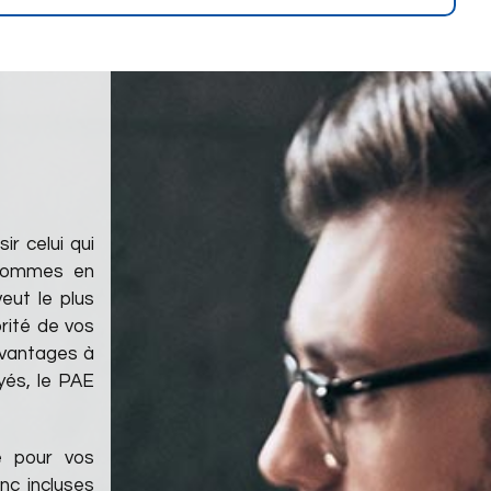
ir celui qui
 sommes en
eut le plus
rité de vos
avantages à
yés, le PAE
e pour vos
nc incluses